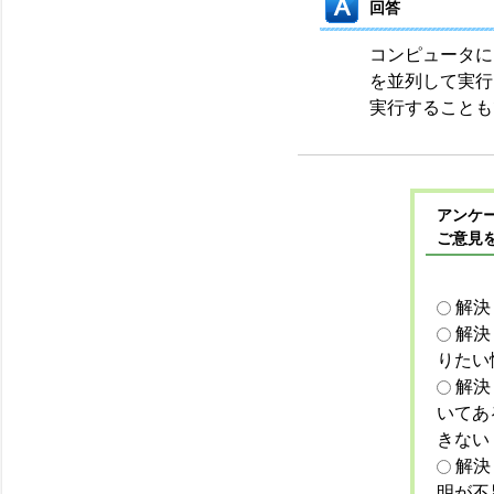
回答
コンピュータに
を並列して実行
実行することも
アンケー
ご意見
解決
解決
りたい
解決
いてあ
きない
解決
明が不