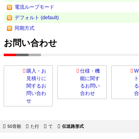
電流ループモード
デフォルト (default)
同期方式
お問い合わせ
購入・お
仕様・機
W
見積りに
能に関す
ト
関するお
るお問い
る
問い合わ
合わせ
合
せ
50音順
た行
て
伝送路形式