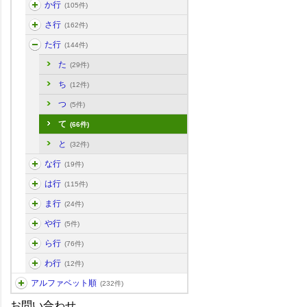
か行
(105件)
さ行
(162件)
た行
(144件)
た
(29件)
ち
(12件)
つ
(5件)
て
(66件)
と
(32件)
な行
(19件)
は行
(115件)
ま行
(24件)
や行
(5件)
ら行
(76件)
わ行
(12件)
アルファベット順
(232件)
お問い合わせ