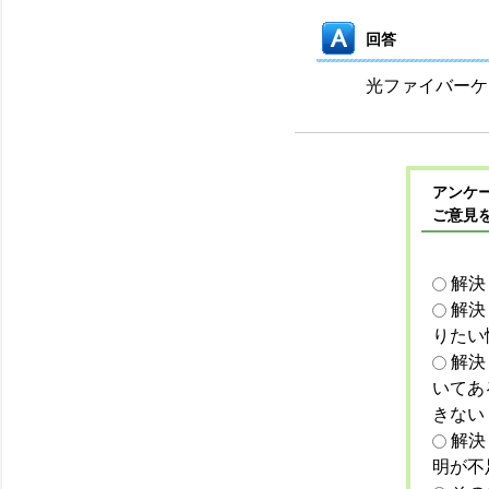
回答
光ファイバーケ
アンケー
ご意見
解決
解決
りたい
解決
いてあ
きない
解決
明が不