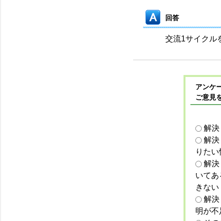
回答
交流1サイクル
アンケー
ご意見
解決
解決
りたい
解決
いてあ
きない
解決
明が不