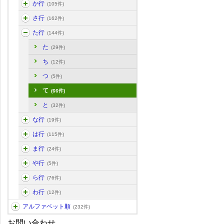
か行
(105件)
さ行
(162件)
た行
(144件)
た
(29件)
ち
(12件)
つ
(5件)
て
(66件)
と
(32件)
な行
(19件)
は行
(115件)
ま行
(24件)
や行
(5件)
ら行
(76件)
わ行
(12件)
アルファベット順
(232件)
お問い合わせ