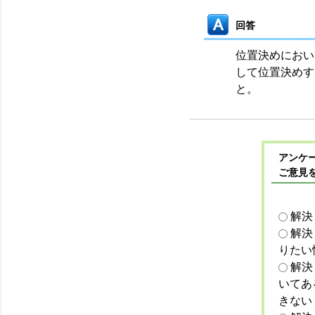
回答
位置決めにおい
して位置決めす
と。
アンケー
ご意見
解決
解決
りたい
解決
いてあ
きない