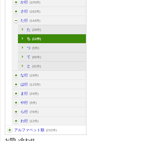
か行
(105件)
さ行
(162件)
た行
(144件)
た
(29件)
ち
(12件)
つ
(5件)
て
(66件)
と
(32件)
な行
(19件)
は行
(115件)
ま行
(24件)
や行
(5件)
ら行
(76件)
わ行
(12件)
アルファベット順
(232件)
お問い合わせ