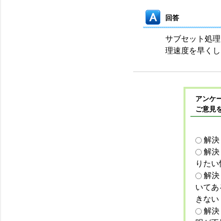
回答
サブセット処理
理速度を早くし
アンケー
ご意見
解決
解決
りたい
解決
いてあ
きない
解決